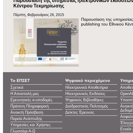
Παρουσίαση της υπηρεσίας ηλεκτρονικών εκδόσεων 
Κέντρου Τεκμηρίωσης
Πέμπτη, Φεβρουάριος 26, 2015
Παρουσίαση της υπηρεσίας
publishing του Εθνικού Κέ
Το ΕΠΣΕΤ
Ψηφιακό περιεχόμενο
Υπηρε
Σχετικά
Ηλεκτρονικά Αποθετήρια
Αποθετ
Η Αποστολή μας
Ηλεκτρονικές Εκδόσεις
OpenA
Ερευνητικές e-υποδομές
Ψηφιακές Βιβλιοθήκες
Υποστη
Πράσινη Πληροφορική
Διαδραστικός Πολιτισμός
Ανοικτ
Δεδομέ
Ανοικτή Πρόσβαση
Δείκτες Έρευνας
Ασφαλή
Πορεία Ανάπτυξης
Έλεγχο
Υπηρεσίες και Χρήστες
Ενιαία
Γλωσσάρι Α-Ω