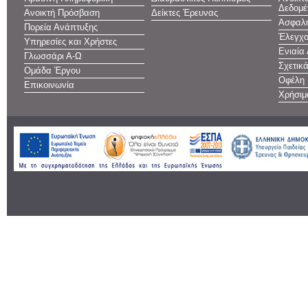
Δεδομέ
Ανοικτή Πρόσβαση
Δείκτες Έρευνας
Ασφαλή
Πορεία Ανάπτυξης
Έλεγχο
Υπηρεσίες και Χρήστες
Ενιαία
Γλωσσάρι Α-Ω
Σχετικ
Ομάδα Έργου
Οφέλη
Επικοινωνία
Χρήσιμ