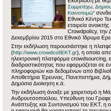
Eκδήλωση με θέ
Συμμετέχω, Δημιο
Καινοτομώ"
συνδι
Εθνικό Κέντρο Τε
εταιρεία ανοικτής
Crowdpolicy, την
Δεκεμβρίου 2015 στο Εθνικό Ίδρυμα Ερ
Στην εκδήλωση παρουσιάστηκε η πλατφ
(
http://www.crowdcollEKT.gr
), η οποία απ
ηλεκτρονική πλατφόρμα crowdsourcing, 
διαδραστικότητας που εφαρμόζεται σε έ
πληροφοριών και δεδομένων από Βιβλιοθ
Αποθετήρια Έρευνας, Πανεπιστήμια, Δήμ
Δημόσια Διοίκηση κ.ά.
Την εκδήλωση άνοιξε με χαιρετισμό η Μ
Ανδρουτσοπούλου, Υπεύθυνη του Γραφεί
Ανάπτυξης και Συντονισμού του ΕΚΤ, η ο
η εφαρμογή θα χρησιμοποιεί το τεκμηριωμ