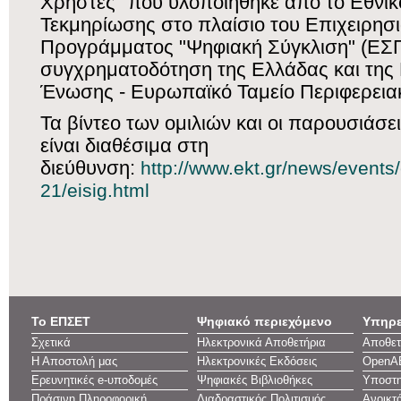
Χρήστες" που υλοποιήθηκε από το Εθνικ
Τεκμηρίωσης στο πλαίσιο του Επιχειρησ
Προγράμματος "Ψηφιακή Σύγκλιση" (ΕΣΠ
συγχρηματοδότηση της Ελλάδας και της
Ένωσης - Ευρωπαϊκό Ταμείο Περιφερεια
Τα βίντεο των ομιλιών και οι παρουσιάσε
είναι διαθέσιμα στη
διεύθυνση:
http://www.ekt.gr/news/events
21/eisig.html
Το ΕΠΣΕΤ
Ψηφιακό περιεχόμενο
Υπηρε
Σχετικά
Ηλεκτρονικά Αποθετήρια
Αποθετ
Η Αποστολή μας
Ηλεκτρονικές Εκδόσεις
OpenA
Ερευνητικές e-υποδομές
Ψηφιακές Βιβλιοθήκες
Υποστη
Πράσινη Πληροφορική
Διαδραστικός Πολιτισμός
Ανοικτ