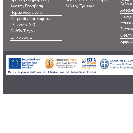
Πράσινη Πληροφορική
Διαδραστικός Πολιτισμός
Ανοικτ
Δεδομέ
Ανοικτή Πρόσβαση
Δείκτες Έρευνας
Ασφαλή
Πορεία Ανάπτυξης
Έλεγχο
Υπηρεσίες και Χρήστες
Ενιαία
Γλωσσάρι Α-Ω
Σχετικ
Ομάδα Έργου
Οφέλη
Επικοινωνία
Χρήσιμ