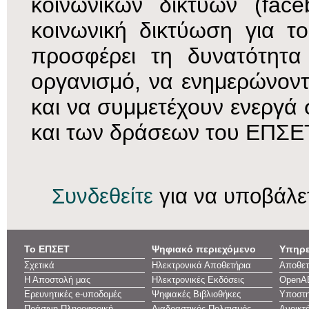
κοινωνικών δικτύων (faceb
κοινωνική δικτύωση για τ
προσφέρει τη δυνατότητα
οργανισμό, να ενημερώνοντα
και να συμμετέχουν ενεργά
και των δράσεων του ΕΠΣΕ
Συνδεθείτε
για να υποβάλε
Το ΕΠΣΕΤ
Ψηφιακό περιεχόμενο
Υπηρε
Σχετικά
Ηλεκτρονικά Αποθετήρια
Αποθετ
Η Αποστολή μας
Ηλεκτρονικές Εκδόσεις
OpenA
Ερευνητικές e-υποδομές
Ψηφιακές Βιβλιοθήκες
Υποστη