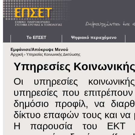
Το ΕΠΣΕΤ
Ψηφιακό περιεχόμενο
Σχετικά
Ηλεκτρονικά Αποθετήρια
Απο
Εμφάνισε/Απόκρυψε Μενού
Η Αποστολή μας
Ηλεκτρονικές Εκδόσεις
Ope
Αρχική
›
Υπηρεσίες Κοινωνικής Δικτύωσης
Είστε εδώ
Ερευνητικές e-υποδομές
Ψηφιακές Βιβλιοθήκες
Υποσ
Υπηρεσίες Κοινωνική
Πράσινη Πληροφορική
Διαδραστικός Πολιτισμός
Ανοι
Ανοικτή Πρόσβαση
Δείκτες Έρευνας
Ασφ
Οι υπηρεσίες κοινωνικής
Πορεία Ανάπτυξης
Έλεγ
υπηρεσίες που επιτρέπουν
Υπηρεσίες και Χρήστες
Ενια
Γλωσσάρι Α-Ω
Σχετ
δημόσιο προφίλ, να διαρ
Ομάδα Έργου
Οφέ
Επικοινωνία
Χρήσ
δίκτυο επαφών τους και να
Η παρουσία του ΕΚΤ στ