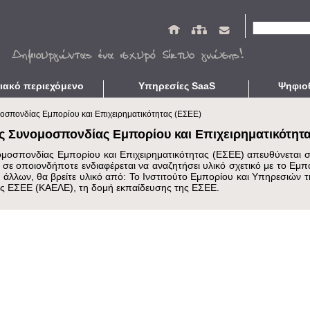
Φόρμα αν
ιακό περιεχόμενο
Υπηρεσίες SaaS
Ψηφιο
ικά Αποθετήρια
Αποθετήρια SaaS
Μελέτες
οσπονδίας Εμπορίου και Επιχειρηματικότητας (ΕΣΕΕ)
ικές Εκδόσεις
OpenAΒΕΚΤ
Παρουσιάσεις
ς Συνομοσπονδίας Εμπορίου και Επιχειρηματικότητα
 Βιβλιοθήκες
Υποστηρικτικές Υπηρεσίες
Άλλες Εκδόσε
μοσπονδίας Εμπορίου και Επιχειρηματικότητας (ΕΣΕΕ) απευθύνεται σε
ικός Πολιτισμός
Ανοικτά Βιβλιογραφικά Δεδομένα
Χρήσιμο Υλικ
ι σε οποιονδήποτε ενδιαφέρεται να αναζητήσει υλικό σχετικό με το Εμπό
Έρευνας
Ασφαλής Διαφύλαξη
 άλλων, θα βρείτε υλικό από: Το Ινστιτούτο Εμπορίου και Υπηρεσιών 
ης ΕΣΕΕ (ΚΑΕΛΕ), τη δομή εκπαίδευσης της ΕΣΕΕ.
Έλεγχος Διαλειτουργικότητας
Ενιαία Αναζήτηση
Σχετικά
Οφέλη
Χρήσιμο Υλικό