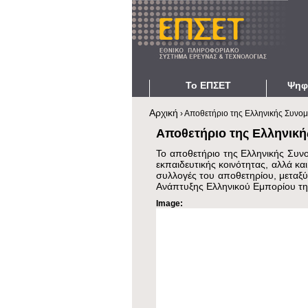
Το ΕΠΣΕΤ
Ψηφ
Σχετικά
Ηλεκτρον
Αρχική
›
Αποθετήριο της Ελληνικής Συνομ
Είστε εδώ
Η Αποστολή μας
Ηλεκτρον
Αποθετήριο της Ελληνική
Ερευνητικές e-υποδομές
Ψηφιακές
Το αποθετήριο της Ελληνικής Συνο
Πράσινη Πληροφορική
Διαδραστ
εκπαιδευτικής κοινότητας, αλλά κα
Ανοικτή Πρόσβαση
Δείκτες 
συλλογές του αποθετηρίου, μεταξύ
Ανάπτυξης Ελληνικού Εμπορίου τ
Πορεία Ανάπτυξης
Image:
Υπηρεσίες και Χρήστες
Γλωσσάρι Α-Ω
Ομάδα Έργου
Επικοινωνία