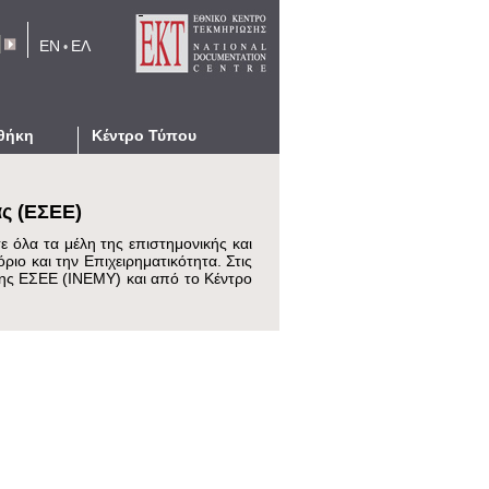
EN
ΕΛ
•
αζήτησης
θήκη
Κέντρο Τύπου
Νέα
Εκδηλώσεις
ς (ΕΣΕΕ)
ις
Προκηρύξεις
 όλα τα μέλη της επιστημονικής και
ό SaaS
Δελτία Τύπου
ριο και την Επιχειρηματικότητα. Στις
eGallery
της ΕΣΕΕ (ΙΝΕΜΥ) και από το Κέντρο
Το ΕΚΤ στα Κοινωνικά Δίκτυα