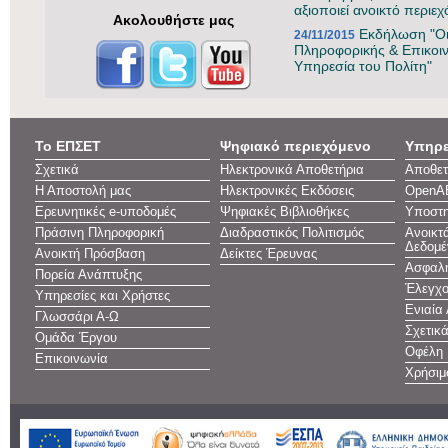
αξιοποιεί ανοικτό περιε
Ακολουθήστε μας
Εκδήλωση "Oι
24/11/2015
Πληροφορικής & Επικοι
Υπηρεσία του Πολίτη"
Το ΕΠΣΕΤ
Ψηφιακό περιεχόμενο
Υπηρε
Σχετικά
Ηλεκτρονικά Αποθετήρια
Αποθετ
Η Αποστολή μας
Ηλεκτρονικές Εκδόσεις
OpenA
Ερευνητικές e-υποδομές
Ψηφιακές Βιβλιοθήκες
Υποστη
Πράσινη Πληροφορική
Διαδραστικός Πολιτισμός
Ανοικτ
Δεδομέ
Ανοικτή Πρόσβαση
Δείκτες Έρευνας
Ασφαλή
Πορεία Ανάπτυξης
Έλεγχο
Υπηρεσίες και Χρήστες
Ενιαία
Γλωσσάρι Α-Ω
Σχετικ
Ομάδα Έργου
Οφέλη
Επικοινωνία
Χρήσιμ