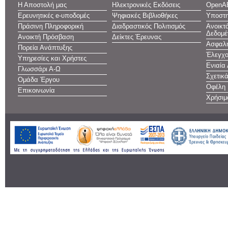
Η Αποστολή μας
Ηλεκτρονικές Εκδόσεις
OpenA
Ερευνητικές e-υποδομές
Ψηφιακές Βιβλιοθήκες
Υποστη
Πράσινη Πληροφορική
Διαδραστικός Πολιτισμός
Ανοικτ
Δεδομέ
Ανοικτή Πρόσβαση
Δείκτες Έρευνας
Ασφαλή
Πορεία Ανάπτυξης
Έλεγχο
Υπηρεσίες και Χρήστες
Ενιαία
Γλωσσάρι Α-Ω
Σχετικ
Ομάδα Έργου
Οφέλη
Επικοινωνία
Χρήσιμ