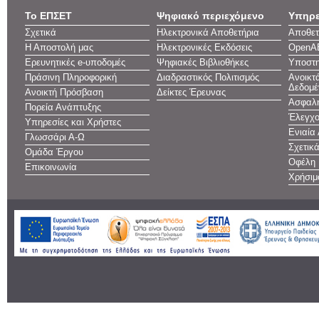
Το ΕΠΣΕΤ
Ψηφιακό περιεχόμενο
Υπηρε
Σχετικά
Ηλεκτρονικά Αποθετήρια
Αποθετ
Η Αποστολή μας
Ηλεκτρονικές Εκδόσεις
OpenA
Ερευνητικές e-υποδομές
Ψηφιακές Βιβλιοθήκες
Υποστη
Πράσινη Πληροφορική
Διαδραστικός Πολιτισμός
Ανοικτ
Δεδομέ
Ανοικτή Πρόσβαση
Δείκτες Έρευνας
Ασφαλή
Πορεία Ανάπτυξης
Έλεγχο
Υπηρεσίες και Χρήστες
Ενιαία
Γλωσσάρι Α-Ω
Σχετικ
Ομάδα Έργου
Οφέλη
Επικοινωνία
Χρήσιμ