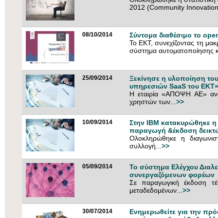
2012 (Community Innovation
08/10/2014
Σύντομα διαθέσιμο το op
Το ΕΚΤ, συνεχίζοντας τη μακ
σύστημα αυτοματοποίησης κα
25/09/2014
Ξεκίνησε η υλοποίηση το
υπηρεσιών SaaS του ΕΚΤ
Η εταιρία «ΑΠΟΨΗ ΑΕ» ανα
χρηστών των...
>>
10/09/2014
Στην ΙΒΜ κατακυρώθηκε η 
παραγωγή &έκδοση δεικτ
Ολοκληρώθηκε η διαγωνιστ
συλλογή...
>>
05/09/2014
Το σύστημα Ελέγχου Διαλε
συνεργαζόμενων φορέων
Σε παραγωγική έκδοση τέθ
μεταδεδομένων...
>>
30/07/2014
Ενημερωθείτε για την πρ