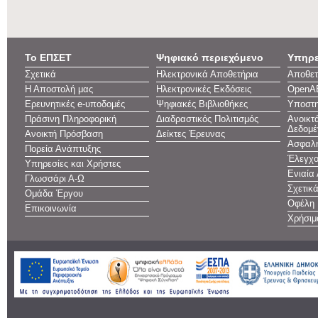
Το ΕΠΣΕΤ
Ψηφιακό περιεχόμενο
Υπηρε
Σχετικά
Ηλεκτρονικά Αποθετήρια
Αποθετ
Η Αποστολή μας
Ηλεκτρονικές Εκδόσεις
OpenA
Ερευνητικές e-υποδομές
Ψηφιακές Βιβλιοθήκες
Υποστη
Πράσινη Πληροφορική
Διαδραστικός Πολιτισμός
Ανοικτ
Δεδομέ
Ανοικτή Πρόσβαση
Δείκτες Έρευνας
Ασφαλή
Πορεία Ανάπτυξης
Έλεγχο
Υπηρεσίες και Χρήστες
Ενιαία
Γλωσσάρι Α-Ω
Σχετικ
Ομάδα Έργου
Οφέλη
Επικοινωνία
Χρήσιμ