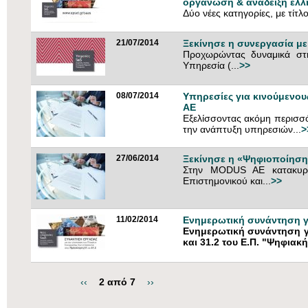
οργάνωση & ανάδειξη ελλ
Δύο νέες κατηγορίες, με τίτλο
21/07/2014
Ξεκίνησε η συνεργασία με
Προχωρώντας δυναμικά στ
Υπηρεσία (...
>>
08/07/2014
Υπηρεσίες για κινούμενους
AE
Εξελίσσοντας ακόμη περισσό
την ανάπτυξη υπηρεσιών...
>
27/06/2014
Ξεκίνησε η «Ψηφιοποίηση
Στην MODUS AE κατακυρώ
Επιστημονικού και...
>>
11/02/2014
Ενημερωτική συνάντηση γι
Ενημερωτική συνάντηση γ
και 31.2 του Ε.Π. "Ψηφιακ
‹‹
2 από 7
››